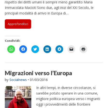
rispetto dei diritti umani è sempre meno garantito Maria
Immacolata Macioti Sono due, agli inizi del XXI Secolo, le
principali modalità di arrivo in Europa di…
Approfondisci
Condividi:
F
F
F
F
F
F
F
a
a
a
a
a
a
a
i
i
i
i
i
i
i
c
c
c
c
c
c
c
l
l
l
l
l
l
l
i
i
i
i
i
i
i
c
c
c
c
c
c
c
p
p
q
q
p
p
q
Migrazioni verso l’Europa
e
e
u
u
e
e
u
r
r
i
i
r
r
i
by
Socialnews
•
01/03/2016
c
c
p
p
c
i
p
o
o
e
e
o
n
e
n
n
r
r
n
v
r
In altri tempi, in diverse circostanze, si
d
d
c
c
d
i
s
i
i
o
o
i
a
t
sarebbe potuto sperare in una comune,
v
v
n
n
v
r
a
migliore politica europea verso i migranti:
i
i
d
d
i
e
m
d
d
i
i
d
u
p
oggi i provvedimenti delle frontiere
e
e
v
v
e
n
a