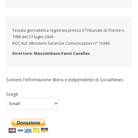
i
i
o
o
i
a
t
v
v
n
n
v
r
a
i
i
d
d
i
e
m
d
d
i
i
d
u
p
e
e
v
v
e
n
a
r
r
i
i
r
l
r
e
e
d
d
e
i
e
Testata giornalistica registrata presso il Tribunale di Trieste n.
s
s
e
e
s
n
(
u
u
r
r
u
k
S
1089 del 27 luglio 2004
W
F
e
e
T
a
i
h
a
s
s
e
u
a
ROC Aut. Ministero Garanzie Comunicazioni n° 13449.
a
c
u
u
l
n
p
t
e
T
L
e
a
r
Direttore: Massimiliano Fanni Canelles
s
b
w
i
g
m
e
A
o
i
n
r
i
i
p
o
t
k
a
c
n
p
k
t
e
m
o
u
(
(
e
d
(
v
n
S
S
r
I
S
i
a
i
i
(
n
i
a
n
Sostieni l'informazione libera e indipendente di SocialNews
a
a
S
(
a
e
u
p
p
i
S
p
-
o
r
r
a
i
r
m
v
Scegli
e
e
p
a
e
a
a
i
i
r
p
i
i
f
n
n
e
r
n
l
i
u
u
i
e
u
(
n
n
n
n
i
n
S
e
a
a
u
n
a
i
s
n
n
n
u
n
a
t
u
u
a
n
u
p
r
o
o
n
a
o
r
a
v
v
u
n
v
e
)
a
a
o
u
a
i