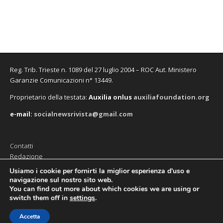
f
f
v
o
f
n
i
i
a
v
i
u
n
n
f
a
n
n
e
e
i
f
e
a
s
s
n
i
s
n
t
t
e
n
t
u
r
r
s
e
r
o
a
a
t
s
a
v
)
)
r
t
)
a
a
r
f
)
a
i
Reg. Trib. Trieste n. 1089 del 27 luglio 2004 – ROC Aut. Ministero
)
n
e
Garanzie Comunicazioni n° 13449.
s
t
Proprietario della testata:
A
uxilia onlus
auxiliafoundation.org
r
a
)
e-mail:
socialnewsrivista@gmail.com
Contatti
Redazione
Editore (Auxilia ODV)
Usiamo i cookie per fornirti la miglior esperienza d'uso e
navigazione sul nostro sito web.
Privacy
You can find out more about which cookies we are using or
switch them off in
settings
.
Accetta
Copyright © 2026
SocialNews
. All Rights Reserved.