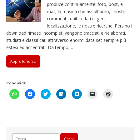
produce continuamente: foto, post, e-
mail, la musica che ascoltiamo, i nostri
commenti, uniti a dati di geo-
localizzazione, le nostre ricerche. Persino i
download rimasti incompleti vengono tracciati e rielaborati,
studiati e classificati attraverso enormi data set sempre più
estesi ed accentrati. Da tempo,…
Approfondisci
Condividi:
F
F
F
F
F
F
F
a
a
a
a
a
a
a
i
i
i
i
i
i
i
c
c
c
c
c
c
c
l
l
l
l
l
l
l
i
i
i
i
i
i
i
c
c
c
c
c
c
c
p
p
q
q
p
p
q
e
e
u
u
e
e
u
r
r
i
i
r
r
i
c
c
p
p
c
i
p
Ricerca
o
o
e
e
o
n
e