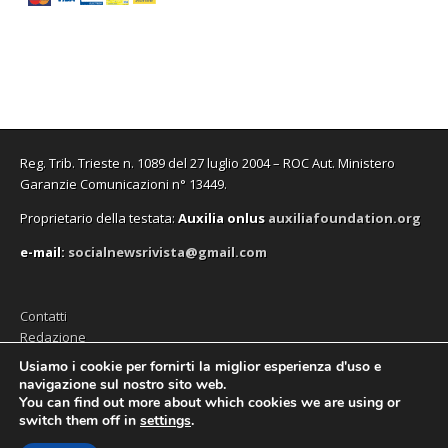
v
v
u
n
v
e
)
a
a
o
u
a
i
f
f
v
o
f
n
i
i
a
v
i
u
n
n
f
a
n
n
e
e
i
f
e
a
s
s
n
i
s
n
t
t
e
n
t
u
r
r
s
e
r
o
a
a
t
s
a
v
)
)
r
t
)
a
a
r
f
)
a
i
Reg. Trib. Trieste n. 1089 del 27 luglio 2004 – ROC Aut. Ministero
)
n
e
Garanzie Comunicazioni n° 13449.
s
t
Proprietario della testata:
A
uxilia onlus
auxiliafoundation.org
r
a
)
e-mail:
socialnewsrivista@gmail.com
Contatti
Redazione
Editore (Auxilia ODV)
Usiamo i cookie per fornirti la miglior esperienza d'uso e
navigazione sul nostro sito web.
Privacy
You can find out more about which cookies we are using or
switch them off in
settings
.