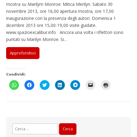
mostra su Marilym Monroe: Mitica Merilyn. Sabato 30
novembre 2013, ore 16,00 apertura mostra, ore 17,00
inaugurazione con la presenza degli autori. Domenica 1
dicembre 2013 ore 15,00-19,00 visite guidate.
www.spazioexcalibur.info Ancora una volta i riflettori sono
puntati su Marilyn Monroe. Si…
Approfondisci
Condividi:
F
F
F
F
F
F
F
a
a
a
a
a
a
a
i
i
i
i
i
i
i
c
c
c
c
c
c
c
l
l
l
l
l
l
l
i
i
i
i
i
i
i
c
c
c
c
c
c
c
p
p
q
q
p
p
q
e
e
u
u
e
e
u
r
r
i
i
r
r
i
c
c
p
p
c
i
p
Ricerca
o
o
e
e
o
n
e
n
n
r
r
n
v
r
per:
d
d
c
c
d
i
s