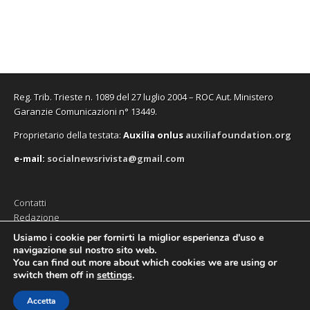
f
f
v
o
f
n
i
i
a
v
i
u
n
n
f
a
n
n
e
e
i
f
e
a
s
s
n
i
s
n
t
t
e
n
t
u
r
r
s
e
r
o
a
a
t
s
a
v
)
)
r
t
)
a
a
r
f
)
a
i
Reg. Trib. Trieste n. 1089 del 27 luglio 2004 – ROC Aut. Ministero
)
n
e
Garanzie Comunicazioni n° 13449.
s
t
Proprietario della testata:
A
uxilia onlus
auxiliafoundation.org
r
a
)
e-mail:
socialnewsrivista@gmail.com
Contatti
Redazione
Editore (Auxilia ODV)
Usiamo i cookie per fornirti la miglior esperienza d'uso e
navigazione sul nostro sito web.
Privacy
You can find out more about which cookies we are using or
switch them off in
settings
.
Accetta
Copyright © 2026
SocialNews
. All Rights Reserved.