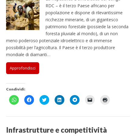
RDC – è il terzo Paese africano per
popolazione e dispone di rilevantissime
ricchezze minerarie, di un gigantesco
patrimonio forestale (possiede la seconda
foresta pluviale al mondo), di un non
meno poderoso potenziale idroelettrico e di immense
possibilità per l’agricoltura. Il Paese è il terzo produttore
mondiale di diamanti…
Approfondisci
Condividi:
F
F
F
F
F
F
F
a
a
a
a
a
a
a
i
i
i
i
i
i
i
c
c
c
c
c
c
c
l
l
l
l
l
l
l
i
i
i
i
i
i
i
c
c
c
c
c
c
c
p
p
q
q
p
p
q
Infrastrutture e competitività
e
e
u
u
e
e
u
r
r
i
i
r
r
i