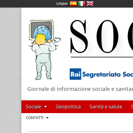
Lingue
Giornale di informazione sociale e sanita
SocialNews
Main
Skip
Sociale
Geopolitica
Sanità e salute
menu
to
Sub
CONTATTI
content
menu