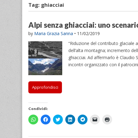
Tag:
ghiacciai
Alpi senza ghiacciai: uno scenari
by
Maria Grazia Sanna
•
11/02/2019
“Riduzione del contributo glaciale a
dell’alta montagna; incremento del
ghiacciai. Ad affermarlo è Claudio S
incontri organizzato con il patroci
Approfondisci
Condividi:
F
F
F
F
F
F
F
a
a
a
a
a
a
a
i
i
i
i
i
i
i
c
c
c
c
c
c
c
l
l
l
l
l
l
l