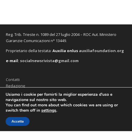
n
n
f
a
n
n
e
e
i
f
e
a
s
s
n
i
s
n
t
t
e
n
t
u
r
r
s
e
r
o
a
a
t
s
a
v
)
)
r
t
)
a
a
r
f
)
a
i
Reg. Trib. Trieste n. 1089 del 27 luglio 2004 – ROC Aut. Ministero
)
n
e
Garanzie Comunicazioni n° 13449.
s
t
Proprietario della testata:
A
uxilia onlus
auxiliafoundation.org
r
a
)
e-mail:
socialnewsrivista@gmail.com
Contatti
Redazione
Editore (Auxilia ODV)
Usiamo i cookie per fornirti la miglior esperienza d'uso e
navigazione sul nostro sito web.
Privacy
You can find out more about which cookies we are using or
switch them off in
settings
.
Accetta
Copyright © 2026
SocialNews
. All Rights Reserved.
The Magazine Premium Theme by
bavotasan.com
.