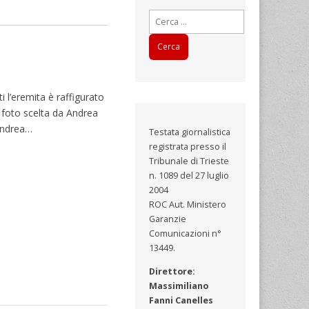
Ricerca
per:
i l’eremita è raffigurato
 foto scelta da Andrea
 Andrea…
Testata giornalistica
registrata presso il
Tribunale di Trieste
n. 1089 del 27 luglio
2004
ROC Aut. Ministero
Garanzie
Comunicazioni n°
13449.
Direttore:
Massimiliano
Fanni Canelles