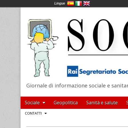
Lingue
Giornale di informazione sociale e sanita
SocialNews
Main
Skip
Sociale
Geopolitica
Sanità e salute
menu
to
Sub
CONTATTI
content
menu