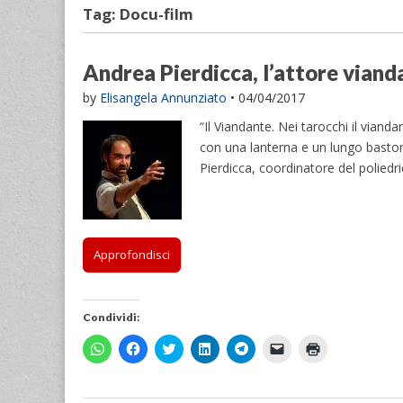
Tag:
Docu-film
Andrea Pierdicca, l’attore vianda
by
Elisangela Annunziato
•
04/04/2017
“Il Viandante. Nei tarocchi il viand
con una lanterna e un lungo baston
Pierdicca, coordinatore del poliedri
Approfondisci
Condividi:
F
F
F
F
F
F
F
a
a
a
a
a
a
a
i
i
i
i
i
i
i
c
c
c
c
c
c
c
l
l
l
l
l
l
l