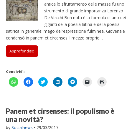
antica lo sfruttamento delle masse fu uno
strumento di grande importanza Lorenzo
De Vecchi Ben nota è la formula di uno dei
giganti della poesia latina e della poesia
satirica in generale: mago dell’espressione fulminea, Giovenale
condensò in panem et circenses il mezzo proprio…
Approfondisci
Condividi:
F
F
F
F
F
F
F
a
a
a
a
a
a
a
i
i
i
i
i
i
i
c
c
c
c
c
c
c
l
l
l
l
l
l
l
i
i
i
i
i
i
i
c
c
c
c
c
c
c
p
p
q
q
p
p
q
Panem et cirsenses: il populismo è
e
e
u
u
e
e
u
r
r
i
i
r
r
i
una novità?
c
c
p
p
c
i
p
o
o
e
e
o
n
e
n
n
r
r
n
v
r
by
Socialnews
•
29/03/2017
d
d
c
c
d
i
s