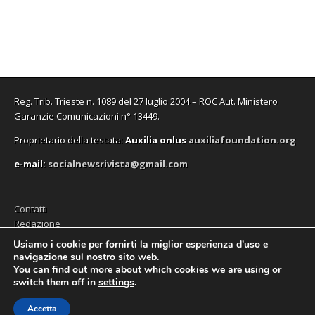
f
f
v
o
f
n
i
i
a
v
i
u
n
n
f
a
n
n
e
e
i
f
e
a
s
s
n
i
s
n
t
t
e
n
t
u
r
r
s
e
r
o
a
a
t
s
a
v
)
)
r
t
)
a
a
r
f
)
a
i
Reg. Trib. Trieste n. 1089 del 27 luglio 2004 – ROC Aut. Ministero
)
n
e
Garanzie Comunicazioni n° 13449.
s
t
Proprietario della testata:
A
uxilia onlus
auxiliafoundation.org
r
a
)
e-mail:
socialnewsrivista@gmail.com
Contatti
Redazione
Editore (Auxilia ODV)
Usiamo i cookie per fornirti la miglior esperienza d'uso e
navigazione sul nostro sito web.
Privacy
You can find out more about which cookies we are using or
switch them off in
settings
.
Accetta