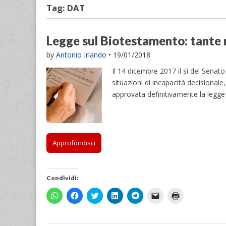
Tag:
DAT
Legge sul Biotestamento: tante 
by
Antonio Irlando
•
19/01/2018
Il 14 dicembre 2017 il sì del Senato
situazioni di incapacità decisionale
approvata definitivamente la legge
Approfondisci
Condividi:
F
F
F
F
F
F
F
a
a
a
a
a
a
a
i
i
i
i
i
i
i
c
c
c
c
c
c
c
l
l
l
l
l
l
l