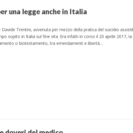
per una legge anche in Italia
avide Trentini, avvenuta per mezzo della pratica del suicidio assistit
mpo sopito in Italia sul fine vita. Era infatti in corso il 20 aprile 2017,
rattamento o biotestamento, tra emendamenti e libertà…
e doveri del medico