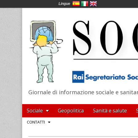
Lingue
Giornale di informazione sociale e sanita
SocialNews
Main
Skip
Sociale
Geopolitica
Sanità e salute
menu
to
Sub
CONTATTI
content
menu