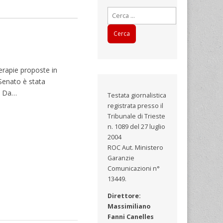
Ricerca
per:
terapie proposte in
 Senato è stata
o. Da…
Testata giornalistica
registrata presso il
Tribunale di Trieste
n. 1089 del 27 luglio
2004
ROC Aut. Ministero
Garanzie
Comunicazioni n°
13449.
Direttore:
Massimiliano
Fanni Canelles