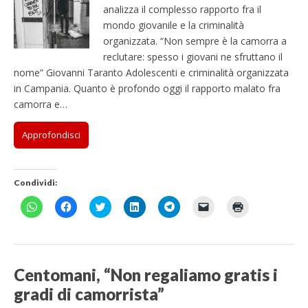
analizza il complesso rapporto fra il
mondo giovanile e la criminalità
organizzata. “Non sempre è la camorra a
reclutare: spesso i giovani ne sfruttano il
nome” Giovanni Taranto Adolescenti e criminalità organizzata
in Campania. Quanto è profondo oggi il rapporto malato fra
camorra e…
Approfondisci
Condividi:
F
F
F
F
F
F
F
a
a
a
a
a
a
a
i
i
i
i
i
i
i
c
c
c
c
c
c
c
l
l
l
l
l
l
l
i
i
i
i
i
i
i
c
c
c
c
c
c
c
p
p
q
q
p
p
q
Centomani, “Non regaliamo gratis i
e
e
u
u
e
e
u
r
r
i
i
r
r
i
gradi di camorrista”
c
c
p
p
c
i
p
o
o
e
e
o
n
e