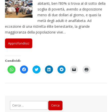
abitanti, ben l’80% si trova al di sotto della
soglia di povertà, avendo a disposizione
meno di due dollari al giorno, e quasi la
metà degli adulti è analfabeta. Ad
eccezione di una ristretta élite benestante, la grande
maggioranza della popolazione vive…
Approfondisci
Condividi:
F
F
F
F
F
F
F
a
a
a
a
a
a
a
i
i
i
i
i
i
i
c
c
c
c
c
c
c
l
l
l
l
l
l
l
i
i
i
i
i
i
i
c
c
c
c
c
c
c
p
p
q
q
p
p
q
e
e
u
u
e
e
u
r
r
i
i
r
r
i
c
c
p
p
c
i
p
Ricerca
o
o
e
e
o
n
e
n
n
r
r
n
v
r
per:
d
d
c
c
d
i
s