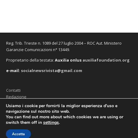
f
f
v
o
f
n
i
i
a
v
i
u
n
n
f
a
n
n
e
e
i
f
e
a
s
s
n
i
s
n
t
t
e
n
t
u
r
r
s
e
r
o
a
a
t
s
a
v
)
)
r
t
)
a
a
r
f
)
a
i
Reg. Trib. Trieste n. 1089 del 27 luglio 2004 – ROC Aut. Ministero
)
n
e
Garanzie Comunicazioni n° 13449.
s
t
Proprietario della testata:
A
uxilia onlus
auxiliafoundation.org
r
a
)
e-mail:
socialnewsrivista@gmail.com
Contatti
Redazione
Editore (Auxilia ODV)
Usiamo i cookie per fornirti la miglior esperienza d'uso e
navigazione sul nostro sito web.
Privacy
You can find out more about which cookies we are using or
switch them off in
settings
.
Accetta
Copyright © 2026
SocialNews
. All Rights Reserved.