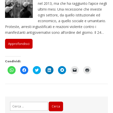
nel 2013, ma che ha raggiunto l’apice negli
ultimi mesi. Una recessione che investe
ogni settore, da quello istituzionale ed
economico, a quello sociale e umanitario.
Proteste, arresti ingiustificati e reazioni violente contro i
manifestanti antigovernativi sono all’ordine del giorno. Il 24…
Approfondisci
Condividi:
F
F
F
F
F
F
F
a
a
a
a
a
a
a
i
i
i
i
i
i
i
c
c
c
c
c
c
c
l
l
l
l
l
l
l
i
i
i
i
i
i
i
c
c
c
c
c
c
c
p
p
q
q
p
p
q
e
e
u
u
e
e
u
r
r
i
i
r
r
i
c
c
p
p
c
i
p
Ricerca
o
o
e
e
o
n
e
n
n
r
r
n
v
r
per:
d
d
c
c
d
i
s