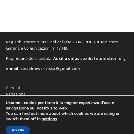
f
f
v
o
f
n
i
i
a
v
i
u
n
n
f
a
n
n
e
e
i
f
e
a
s
s
n
i
s
n
t
t
e
n
t
u
r
r
s
e
r
o
a
a
t
s
a
v
)
)
r
t
)
a
a
r
f
)
a
i
Reg. Trib. Trieste n. 1089 del 27 luglio 2004 – ROC Aut. Ministero
)
n
e
Garanzie Comunicazioni n° 13449.
s
t
Proprietario della testata:
A
uxilia onlus
auxiliafoundation.org
r
a
)
e-mail:
socialnewsrivista@gmail.com
Contatti
Redazione
Editore (Auxilia ODV)
Usiamo i cookie per fornirti la miglior esperienza d'uso e
navigazione sul nostro sito web.
Privacy
You can find out more about which cookies we are using or
switch them off in
settings
.
Accetta
Copyright © 2026
SocialNews
. All Rights Reserved.