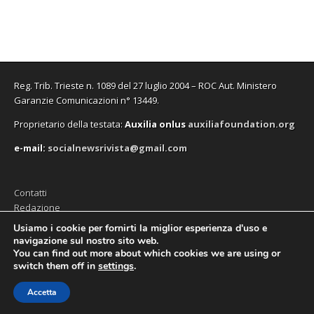
n
n
f
a
n
n
e
e
i
f
e
a
s
s
n
i
s
n
t
t
e
n
t
u
r
r
s
e
r
o
a
a
t
s
a
v
)
)
r
t
)
a
a
r
f
)
a
i
Reg. Trib. Trieste n. 1089 del 27 luglio 2004 – ROC Aut. Ministero
)
n
e
Garanzie Comunicazioni n° 13449.
s
t
Proprietario della testata:
A
uxilia onlus
auxiliafoundation.org
r
a
)
e-mail:
socialnewsrivista@gmail.com
Contatti
Redazione
Editore (Auxilia ODV)
Usiamo i cookie per fornirti la miglior esperienza d'uso e
navigazione sul nostro sito web.
Privacy
You can find out more about which cookies we are using or
switch them off in
settings
.
Accetta
Copyright © 2026
SocialNews
. All Rights Reserved.
The Magazine Premium Theme by
bavotasan.com
.