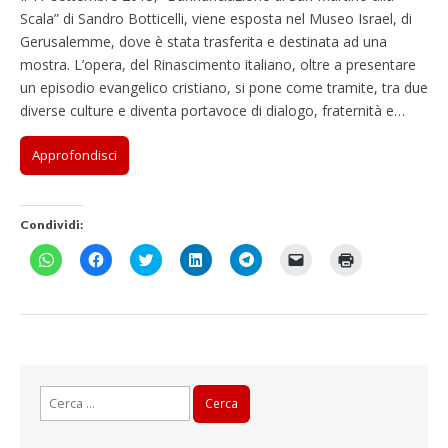
Scala” di Sandro Botticelli, viene esposta nel Museo Israel, di
Gerusalemme, dove è stata trasferita e destinata ad una
mostra. L’opera, del Rinascimento italiano, oltre a presentare
un episodio evangelico cristiano, si pone come tramite, tra due
diverse culture e diventa portavoce di dialogo, fraternità e…
Approfondisci
Condividi:
F
F
F
F
F
F
F
a
a
a
a
a
a
a
i
i
i
i
i
i
i
c
c
c
c
c
c
c
l
l
l
l
l
l
l
i
i
i
i
i
i
i
c
c
c
c
c
c
c
p
p
q
q
p
p
q
e
e
u
u
e
e
u
r
r
i
i
r
r
i
c
c
p
p
c
i
p
Ricerca
o
o
e
e
o
n
e
n
n
r
r
n
v
r
per:
d
d
c
c
d
i
s
i
i
o
o
i
a
t