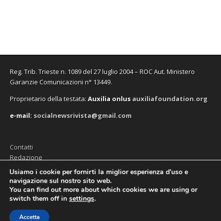
f
f
v
o
f
n
i
i
a
v
i
u
n
n
f
a
n
n
e
e
i
f
e
a
s
s
n
i
s
n
t
t
e
n
t
u
r
r
s
e
r
o
a
a
t
s
a
v
)
)
r
t
)
a
a
r
f
)
a
i
Reg. Trib. Trieste n. 1089 del 27 luglio 2004 – ROC Aut. Ministero
)
n
e
Garanzie Comunicazioni n° 13449.
s
t
Proprietario della testata:
A
uxilia onlus
auxiliafoundation.org
r
a
)
e-mail:
socialnewsrivista@gmail.com
Contatti
Redazione
Editore (Auxilia ODV)
Usiamo i cookie per fornirti la miglior esperienza d'uso e
navigazione sul nostro sito web.
Privacy
You can find out more about which cookies we are using or
switch them off in
settings
.
Accetta