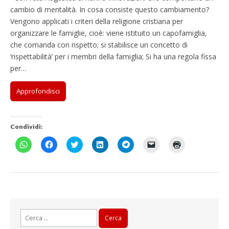
cambio di mentalità. In cosa consiste questo cambiamento?
Vengono applicati i criteri della religione cristiana per
organizzare le famiglie, cioè: viene istituito un capofamiglia,
che comanda con rispetto; si stabilisce un concetto di
‘rispettabilità’ per i membri della famiglia; Si ha una regola fissa
per…
Approfondisci
Condividi:
F
F
F
F
F
F
F
a
a
a
a
a
a
a
i
i
i
i
i
i
i
c
c
c
c
c
c
c
l
l
l
l
l
l
l
i
i
i
i
i
i
i
c
c
c
c
c
c
c
p
p
q
q
p
p
q
e
e
u
u
e
e
u
r
r
i
i
r
r
i
c
c
p
p
c
i
p
Ricerca
o
o
e
e
o
n
e
n
n
r
r
n
v
r
per: