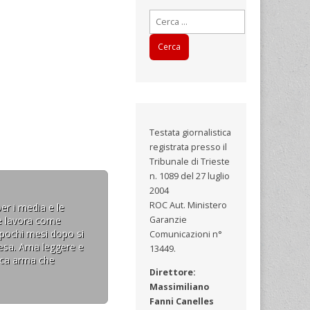
Ricerca
per:
Testata giornalistica
registrata presso il
Tribunale di Trieste
n. 1089 del 27 luglio
2004
ROC Aut. Ministero
er i media e le
ove lavora come
Garanzie
i pochi mesi dopo si
Comunicazioni n°
resa. Ama leggere e
13449.
nica arma che
Direttore:
Massimiliano
Fanni Canelles