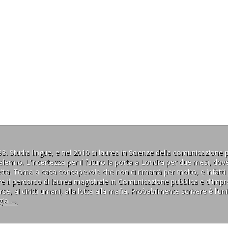
 Studia lingue, e nel 2016 si laurea in Scienze della comunicazione p
di Palermo. L'incertezza per il futuro la porta a Londra per due mesi, d
iretta. Torna a casa consapevole che non ci rimarrà per molto, e infatt
re il percorso di laurea magistrale in Comunicazione pubblica e d'imp
se, ai diritti umani, alla lotta alla mafia. Probabilmente scrivere è l'u
gia
→