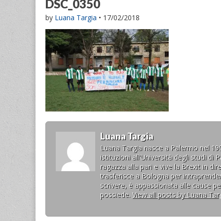
DSC_0350
by
Luana Targia
•
17/02/2018
Luana Targia
Luana Targia nasce a Palermo nel 1993.
istituzioni all'Università degli studi 
ragazza alla pari e vive la Brexit in d
trasferisce a Bologna per intraprende
scrivere, è appassionata alle cause per
possiede.
View all posts by Luana Tar