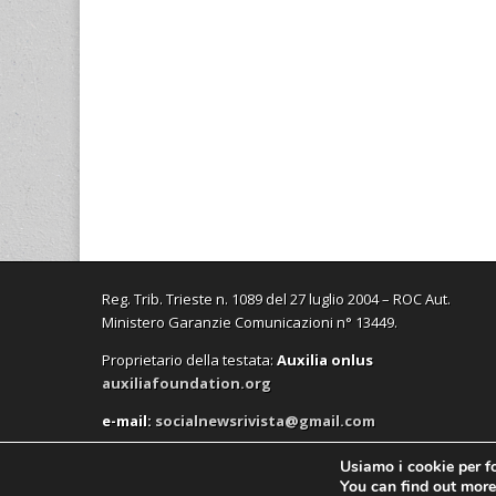
Reg. Trib. Trieste n. 1089 del 27 luglio 2004 – ROC Aut.
Ministero Garanzie Comunicazioni n° 13449.
Proprietario della testata:
A
uxilia onlus
auxiliafoundation.org
e-mail:
socialnewsrivista@gmail.com
Usiamo i cookie per fo
You can find out more