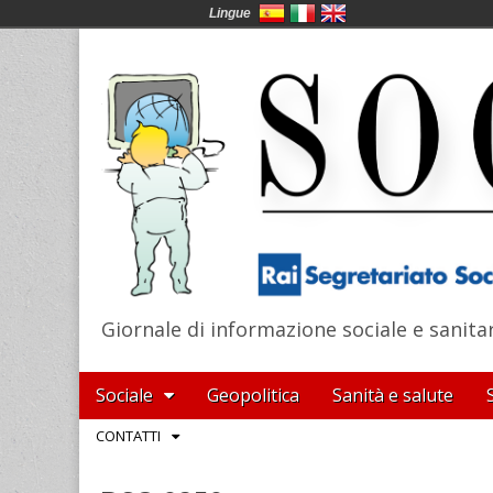
Lingue
Giornale di informazione sociale e sanita
SocialNews
Main
Skip
Sociale
Geopolitica
Sanità e salute
menu
to
Sub
CONTATTI
content
menu